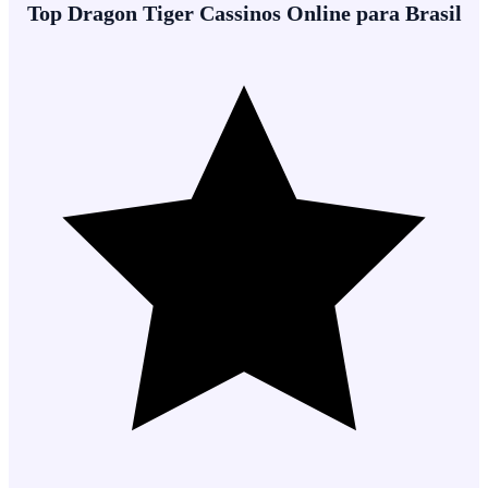
Top Dragon Tiger Cassinos Online para Brasil