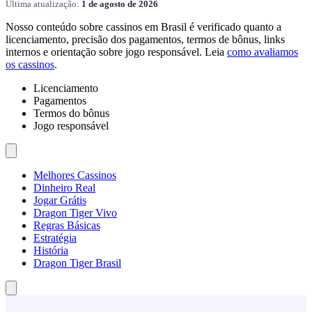
Última atualização:
1 de agosto de 2026
Nosso conteúdo sobre cassinos em Brasil é verificado quanto a
licenciamento, precisão dos pagamentos, termos de bônus, links
internos e orientação sobre jogo responsável. Leia
como avaliamos
os cassinos
.
Licenciamento
Pagamentos
Termos do bônus
Jogo responsável
Melhores Cassinos
Dinheiro Real
Jogar Grátis
Dragon Tiger Vivo
Regras Básicas
Estratégia
História
Dragon Tiger Brasil