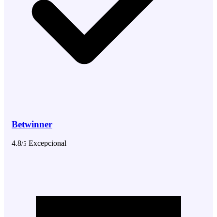
Betwinner
4.8
Excepcional
/5