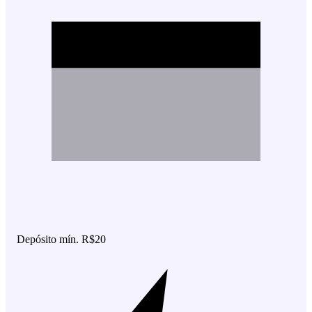
Depósito mín. R$20