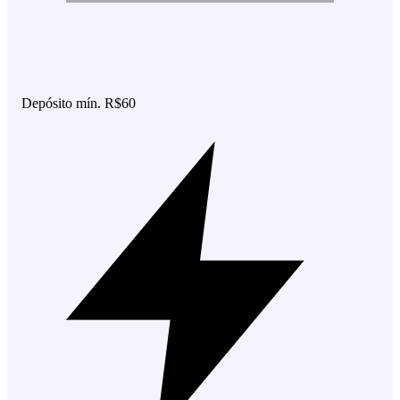
Depósito mín. R$60