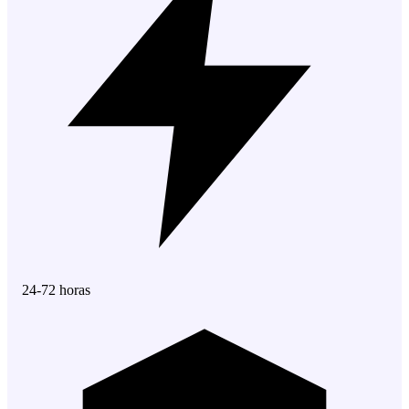
24-72 horas