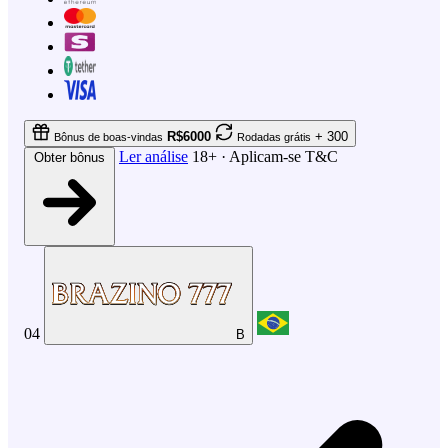
R$6000
+ 300
Bônus de boas-vindas
Rodadas grátis
Ler análise
18+ · Aplicam-se T&C
Obter bônus
04
B