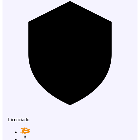
Licenciado