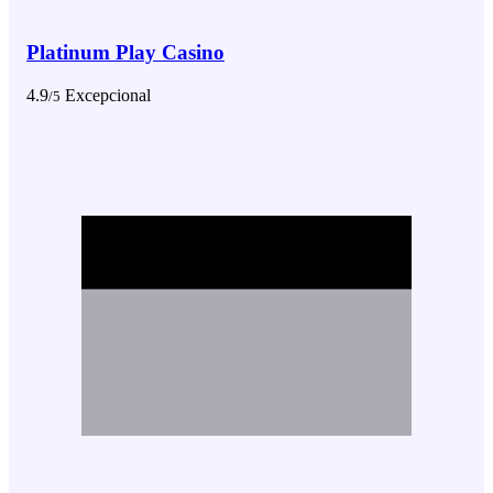
Platinum Play Casino
4.9
Excepcional
/5