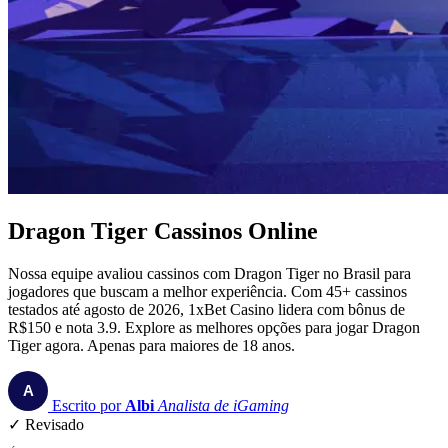
Dragon Tiger Cassinos Online
Nossa equipe avaliou cassinos com Dragon Tiger no Brasil para
jogadores que buscam a melhor experiência. Com 45+ cassinos
testados até agosto de 2026, 1xBet Casino lidera com bônus de
R$150 e nota 3.9. Explore as melhores opções para jogar Dragon
Tiger agora. Apenas para maiores de 18 anos.
Escrito por
Albi
Analista de iGaming
✓
Revisado