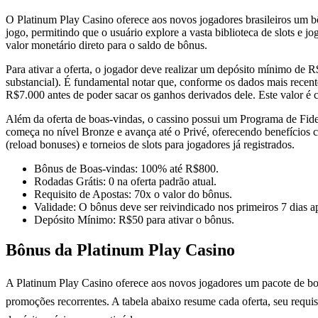
O Platinum Play Casino oferece aos novos jogadores brasileiros um bô
jogo, permitindo que o usuário explore a vasta biblioteca de slots e 
valor monetário direto para o saldo de bônus.
Para ativar a oferta, o jogador deve realizar um depósito mínimo de
substancial). É fundamental notar que, conforme os dados mais recente
R$7.000 antes de poder sacar os ganhos derivados dele. Este valor é 
Além da oferta de boas-vindas, o cassino possui um Programa de Fide
começa no nível Bronze e avança até o Privé, oferecendo benefícios
(reload bonuses) e torneios de slots para jogadores já registrados.
Bônus de Boas-vindas: 100% até R$800.
Rodadas Grátis: 0 na oferta padrão atual.
Requisito de Apostas: 70x o valor do bônus.
Validade: O bônus deve ser reivindicado nos primeiros 7 dias ap
Depósito Mínimo: R$50 para ativar o bônus.
Bônus da Platinum Play Casino
A Platinum Play Casino oferece aos novos jogadores um pacote de bo
promoções recorrentes. A tabela abaixo resume cada oferta, seu requis