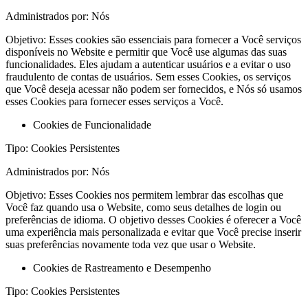
Administrados por: Nós
Objetivo: Esses cookies são essenciais para fornecer a Você serviços
disponíveis no Website e permitir que Você use algumas das suas
funcionalidades. Eles ajudam a autenticar usuários e a evitar o uso
fraudulento de contas de usuários. Sem esses Cookies, os serviços
que Você deseja acessar não podem ser fornecidos, e Nós só usamos
esses Cookies para fornecer esses serviços a Você.
Cookies de Funcionalidade
Tipo: Cookies Persistentes
Administrados por: Nós
Objetivo: Esses Cookies nos permitem lembrar das escolhas que
Você faz quando usa o Website, como seus detalhes de login ou
preferências de idioma. O objetivo desses Cookies é oferecer a Você
uma experiência mais personalizada e evitar que Você precise inserir
suas preferências novamente toda vez que usar o Website.
Cookies de Rastreamento e Desempenho
Tipo: Cookies Persistentes