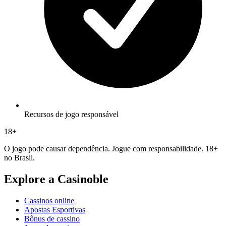
Recursos de jogo responsável
18+
O jogo pode causar dependência. Jogue com responsabilidade. 18+
no Brasil.
Explore a Casinoble
Cassinos online
Apostas Esportivas
Bônus de cassino