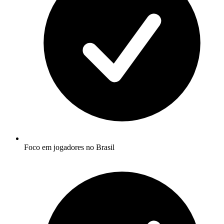
Foco em jogadores no Brasil