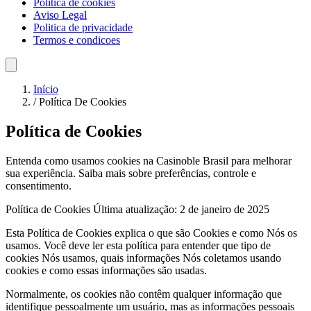
Politica de cookies
Aviso Legal
Politica de privacidade
Termos e condicoes
Início
/
Política De Cookies
Política de Cookies
Entenda como usamos cookies na Casinoble Brasil para melhorar
sua experiência. Saiba mais sobre preferências, controle e
consentimento.
Política de Cookies Última atualização: 2 de janeiro de 2025
Esta Política de Cookies explica o que são Cookies e como Nós os
usamos. Você deve ler esta política para entender que tipo de
cookies Nós usamos, quais informações Nós coletamos usando
cookies e como essas informações são usadas.
Normalmente, os cookies não contêm qualquer informação que
identifique pessoalmente um usuário, mas as informações pessoais