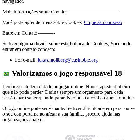
navegador.
Mais Informações sobre Cookies ——————————
Você pode aprender mais sobre Cookies:
O que são cookies?
.
Entre em Contato ———-
Se tiver alguma dúvida sobre esta Política de Cookies, Você pode
entrar em contato conosco:
Por e-mail:
lukas.mollberg@casinoble.org
Valorizamos o jogo responsável
18+
Lembre-se de ter cuidado ao jogar online. Nunca aposte dinheiro
que não pode perder. Defina sempre um orçamento para cada
sessão, para saber quando parar. Não beba álcool ao apostar online.
O jogo online pode ser viciante. Se tiver dificuldade em parar ou se
o seu comportamento afetar a sua família, procure ajuda nas
organizações abaixo.