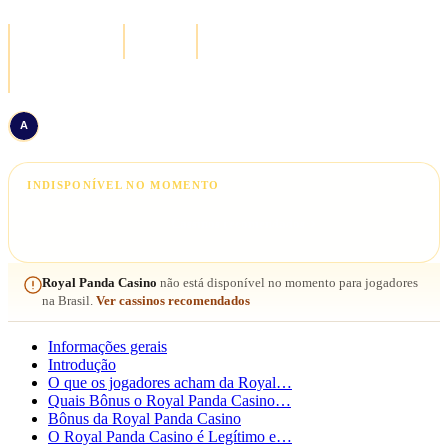
DEPÓSITO MÍN.
SAQUE
REQUISITO DE APOSTAS
R$50
24horas
35x
FUNDADO
2014
Avaliado por
Albi
· Analista de iGaming · Brasil ·
Atualizado August 2026
INDISPONÍVEL NO MOMENTO
Cassinos recomendados
Royal Panda Casino
não está disponível no momento para jogadores
na Brasil.
Ver cassinos recomendados
Informações gerais
Introdução
O que os jogadores acham da Royal…
Quais Bônus o Royal Panda Casino…
Bônus da Royal Panda Casino
O Royal Panda Casino é Legítimo e…