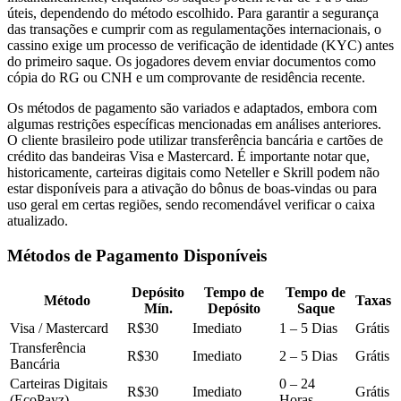
úteis, dependendo do método escolhido. Para garantir a segurança
das transações e cumprir com as regulamentações internacionais, o
cassino exige um processo de verificação de identidade (KYC) antes
do primeiro saque. Os jogadores devem enviar documentos como
cópia do RG ou CNH e um comprovante de residência recente.
Os métodos de pagamento são variados e adaptados, embora com
algumas restrições específicas mencionadas em análises anteriores.
O cliente brasileiro pode utilizar transferência bancária e cartões de
crédito das bandeiras Visa e Mastercard. É importante notar que,
historicamente, carteiras digitais como Neteller e Skrill podem não
estar disponíveis para a ativação do bônus de boas-vindas ou para
uso geral em certas regiões, sendo recomendável verificar o caixa
atualizado.
Métodos de Pagamento Disponíveis
Depósito
Tempo de
Tempo de
Método
Taxas
Mín.
Depósito
Saque
Visa / Mastercard
R$30
Imediato
1 – 5 Dias
Grátis
Transferência
R$30
Imediato
2 – 5 Dias
Grátis
Bancária
Carteiras Digitais
0 – 24
R$30
Imediato
Grátis
(EcoPayz)
Horas