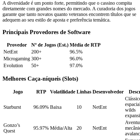
A diversidade é um ponto forte, permitindo que o cassino compita
diretamente com grandes nomes do mercado. A curadoria dos jogos
garante que tanto novatos quanto veteranos encontrem títulos que se
adequem ao seu estilo de aposta e preferência temática.
Principais Provedores de Software
Provedor
Nº de Jogos (Est.)
Média de RTP
NetEnt
200+
96.5%
Microgaming
300+
96.0%
Evolution
50+
97.0%
Melhores Caça-níqueis (Slots)
Jogo
RTP
Volatilidade
Linhas
Desenvolvedor
Desc
Clássic
espacia
Starburst
96.09%
Baixa
10
NetEnt
wilds
expansi
Aventu
Gonzo’s
95.97%
Média/Alta
20
NetEnt
mecâni
Quest
avalanc