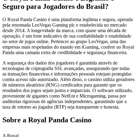
Seguro para Jogadores do Brasil?
O Royal Panda Casino é uma plataforma legítima e segura, operada
pela renomada LeoVegas Gaming plc e estabelecida no mercado
desde 2014. A longevidade da marca, com quase uma década de
operação, é um forte indicativo de sua confiabilidade e estabilidade
no setor de jogos online. Pertencer ao grupo LeoVegas, uma das
empresas mais respeitadas do mundo em iGaming, confere ao Royal
Panda uma camada extra de credibilidade e segurança financeira.
A segurança dos dados dos jogadores é garantida através de
tecnologias de criptografia SSL avançadas, assegurando que todas
as transações financeiras e informações pessoais estejam protegidas
contra acesso não autorizado. Além disso, o cassino utiliza geradores
de números aleatórios (RNG) certificados para garantir que os
resultados dos jogos sejam justos e imparciais. O software utilizado,
proveniente de gigantes como NetEnt e Microgaming, passa por
auditorias rigorosas de agências independentes, garantindo que a
taxa de retorno ao jogador (RTP) seja transparente e honesta.
Sobre a Royal Panda Casino
A Royal