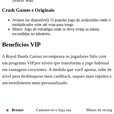
Deuces Wild.
Crash Games e Originais
Aviator (se disponível): O popular jogo do aviãozinho onde o
multiplicador sobe até voar para longe.
Mines: Jogo de estratégia onde se deve evitar as minas
escondidas no tabuleiro.
Benefícios VIP
A Royal Panda Casino recompensa os jogadores fiéis com
um programa VIP por níveis que transforma o jogo habitual
em vantagens crescentes. À medida que você aposta, sobe de
nível para desbloquear mais cashback, saques mais rápidos e
um atendimento mais personalizado.
NÍVEL
REQUISITO
PRINCIPAIS VA
Bronze
Cadastre-se e faça sua
Bônus de recarga