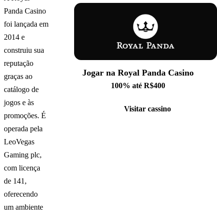
Panda Casino
foi lançada em
2014 e
construiu sua
reputação
Jogar na Royal Panda Casino
graças ao
100% até R$400
catálogo de
jogos e às
Visitar cassino
promoções. É
operada pela
LeoVegas
Gaming plc,
com licença
de 141,
oferecendo
um ambiente