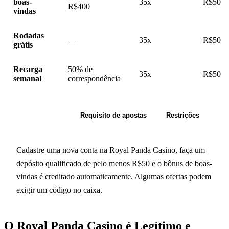
boas-
35x
R$50
R$400
vindas
Rodadas
—
35x
R$50
grátis
Recarga
50% de
35x
R$50
semanal
correspondência
Como resgatar
Requisito de apostas
Restrições
Cadastre uma nova conta na Royal Panda Casino, faça um
depósito qualificado de pelo menos R$50 e o bônus de boas-
vindas é creditado automaticamente. Algumas ofertas podem
exigir um código no caixa.
O Royal Panda Casino é Legítimo e