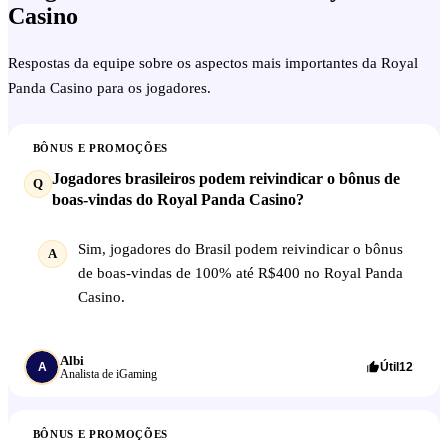
Casino
Respostas da equipe sobre os aspectos mais importantes da Royal
Panda Casino para os jogadores.
BÔNUS E PROMOÇÕES
Jogadores brasileiros podem reivindicar o bônus de
Q
boas-vindas do Royal Panda Casino?
Sim, jogadores do Brasil podem reivindicar o bônus
A
de boas-vindas de 100% até R$400 no Royal Panda
Casino.
Albi
Útil
12
Analista de iGaming
BÔNUS E PROMOÇÕES