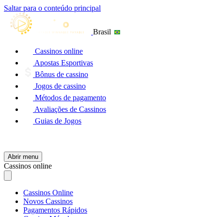
Saltar para o conteúdo principal
Brasil
Cassinos online
Apostas Esportivas
Bônus de cassino
Jogos de cassino
Métodos de pagamento
Avaliações de Cassinos
Guias de Jogos
Buscar
Abrir menu
Cassinos online
Cassinos Online
Novos Cassinos
Pagamentos Rápidos