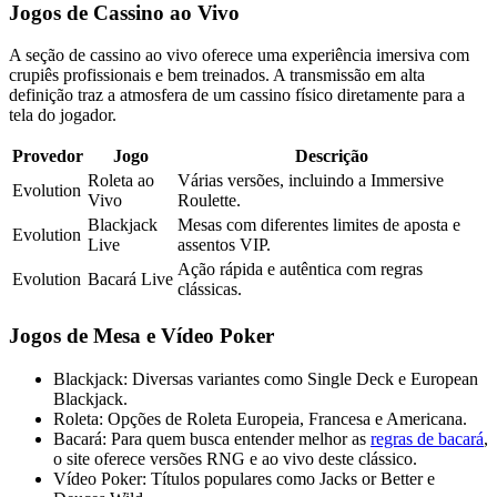
Jogos de Cassino ao Vivo
A seção de cassino ao vivo oferece uma experiência imersiva com
crupiês profissionais e bem treinados. A transmissão em alta
definição traz a atmosfera de um cassino físico diretamente para a
tela do jogador.
Provedor
Jogo
Descrição
Roleta ao
Várias versões, incluindo a Immersive
Evolution
Vivo
Roulette.
Blackjack
Mesas com diferentes limites de aposta e
Evolution
Live
assentos VIP.
Ação rápida e autêntica com regras
Evolution
Bacará Live
clássicas.
Jogos de Mesa e Vídeo Poker
Blackjack: Diversas variantes como Single Deck e European
Blackjack.
Roleta: Opções de Roleta Europeia, Francesa e Americana.
Bacará: Para quem busca entender melhor as
regras de bacará
,
o site oferece versões RNG e ao vivo deste clássico.
Vídeo Poker: Títulos populares como Jacks or Better e