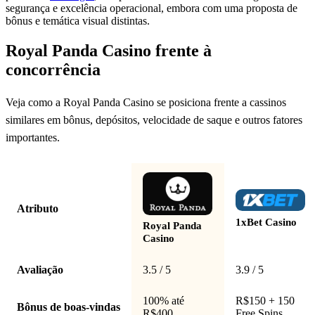
segurança e excelência operacional, embora com uma proposta de
bônus e temática visual distintas.
Royal Panda Casino frente à
concorrência
Veja como a Royal Panda Casino se posiciona frente a cassinos
similares em bônus, depósitos, velocidade de saque e outros fatores
importantes.
Atributo
1xBet Casino
Royal Panda
Casino
Avaliação
3.5 / 5
3.9 / 5
100% até
R$150 + 150
Bônus de boas-vindas
R$400
Free Spins