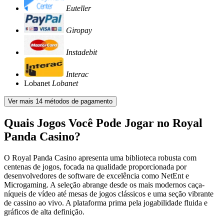
Euteller
Giropay
Instadebit
Interac
Lobanet
Lobanet
Ver mais 14 métodos de pagamento
Quais Jogos Você Pode Jogar no Royal
Panda Casino?
O Royal Panda Casino apresenta uma biblioteca robusta com
centenas de jogos, focada na qualidade proporcionada por
desenvolvedores de software de excelência como NetEnt e
Microgaming. A seleção abrange desde os mais modernos caça-
níqueis de vídeo até mesas de jogos clássicos e uma seção vibrante
de cassino ao vivo. A plataforma prima pela jogabilidade fluida e
gráficos de alta definição.