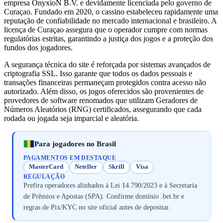
empresa OnyxioN B.V. e devidamente licenciada pelo governo de
Curaçao. Fundado em 2020, o cassino estabeleceu rapidamente uma
reputação de confiabilidade no mercado internacional e brasileiro. A
licença de Curaçao assegura que o operador cumpre com normas
regulatórias estritas, garantindo a justiça dos jogos e a proteção dos
fundos dos jogadores.
A segurança técnica do site é reforçada por sistemas avançados de
criptografia SSL. Isso garante que todos os dados pessoais e
transações financeiras permaneçam protegidos contra acesso não
autorizado. Além disso, os jogos oferecidos são provenientes de
provedores de software renomados que utilizam Geradores de
Números Aleatórios (RNG) certificados, assegurando que cada
rodada ou jogada seja imparcial e aleatória.
Para jogadores no Brasil
PAGAMENTOS EM DESTAQUE
MasterCard
Neteller
Skrill
Visa
REGULAÇÃO
Prefira operadores alinhados à Lei 14.790/2023 e à Secretaria
de Prêmios e Apostas (SPA). Confirme domínio .bet.br e
regras de Pix/KYC no site oficial antes de depositar.