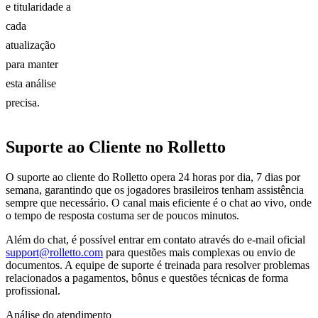
e titularidade a
cada
atualização
para manter
esta análise
precisa.
Suporte ao Cliente no Rolletto
O suporte ao cliente do Rolletto opera 24 horas por dia, 7 dias por
semana, garantindo que os jogadores brasileiros tenham assistência
sempre que necessário. O canal mais eficiente é o chat ao vivo, onde
o tempo de resposta costuma ser de poucos minutos.
Além do chat, é possível entrar em contato através do e-mail oficial
support@rolletto.com
para questões mais complexas ou envio de
documentos. A equipe de suporte é treinada para resolver problemas
relacionados a pagamentos, bônus e questões técnicas de forma
profissional.
Análise do atendimento