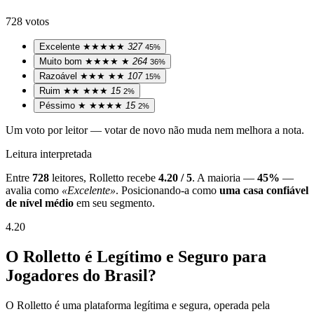
728 votos
Excelente
★★★★★
327
45%
Muito bom
★★★★
★
264
36%
Razoável
★★★
★★
107
15%
Ruim
★★
★★★
15
2%
Péssimo
★
★★★★
15
2%
Um voto por leitor — votar de novo não muda nem melhora a nota.
Leitura interpretada
Entre
728
leitores, Rolletto recebe
4.20 / 5
. A maioria —
45%
—
avalia como
«Excelente»
. Posicionando-a como
uma casa confiável
de nível médio
em seu segmento.
4.20
O Rolletto é Legítimo e Seguro para
Jogadores do Brasil?
O Rolletto é uma plataforma legítima e segura, operada pela