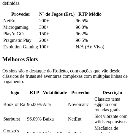
definidas.
Provedor
Nº de Jogos (Est.)
RTP Médio
NetEnt
200+
96.5%
Microgaming
300+
96.0%
Play’n GO
150+
96.2%
Pragmatic Play
200+
96.5%
Evolution Gaming
100+
N/A (Ao Vivo)
Melhores Slots
Os slots são o destaque do Rolletto, com opções que vão desde
clássicos de frutas até aventuras complexas com múltiplas linhas de
pagamento.
Jogo
RTP
Volatilidade
Provedor
Descrição
Clássico tema
Book of Ra
96.00%
Alta
Novomatic
egípcio com
rodadas grátis.
Slot vibrante com
Starburst
96.09%
Baixa
NetEnt
wilds expansivos.
Mecânica de
Gonzo’s