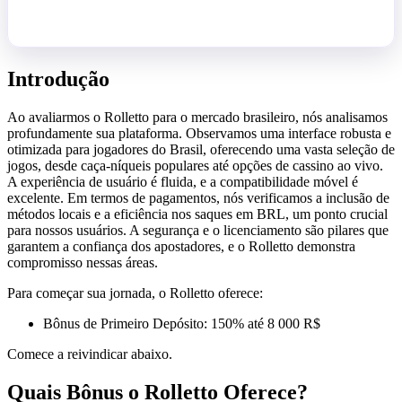
Cassinos recomendados
→
Introdução
Ao avaliarmos o Rolletto para o mercado brasileiro, nós analisamos
profundamente sua plataforma. Observamos uma interface robusta e
otimizada para jogadores do Brasil, oferecendo uma vasta seleção de
jogos, desde caça-níqueis populares até opções de cassino ao vivo.
A experiência de usuário é fluida, e a compatibilidade móvel é
excelente. Em termos de pagamentos, nós verificamos a inclusão de
métodos locais e a eficiência nos saques em BRL, um ponto crucial
para nossos usuários. A segurança e o licenciamento são pilares que
garantem a confiança dos apostadores, e o Rolletto demonstra
compromisso nessas áreas.
Para começar sua jornada, o Rolletto oferece:
Bônus de Primeiro Depósito: 150% até 8 000 R$
Comece a reivindicar abaixo.
Quais Bônus o Rolletto Oferece?