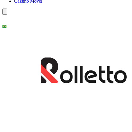
Cassino Móvel
Início
/
Cassinos online
/
Rolletto
Brasil · Análise de cassino
Análise de Rolletto
4.7
★★★★★
/5