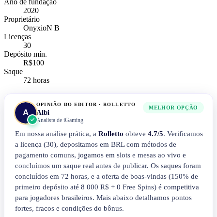
Ano de fundação
2020
Proprietário
OnyxioN B
Licenças
30
Depósito mín.
R$100
Saque
72 horas
OPINIÃO DO EDITOR · ROLLETTO
MELHOR OPÇÃO
Albi
Analista de iGaming
Em nossa análise prática, a
Rolletto
obteve
4.7/5
. Verificamos
a licença (30), depositamos em BRL com métodos de
pagamento comuns, jogamos em slots e mesas ao vivo e
concluímos um saque real antes de publicar. Os saques foram
concluídos em 72 horas, e a oferta de boas-vindas (150% de
primeiro depósito até 8 000 R$ + 0 Free Spins) é competitiva
para jogadores brasileiros. Mais abaixo detalhamos pontos
fortes, fracos e condições do bônus.