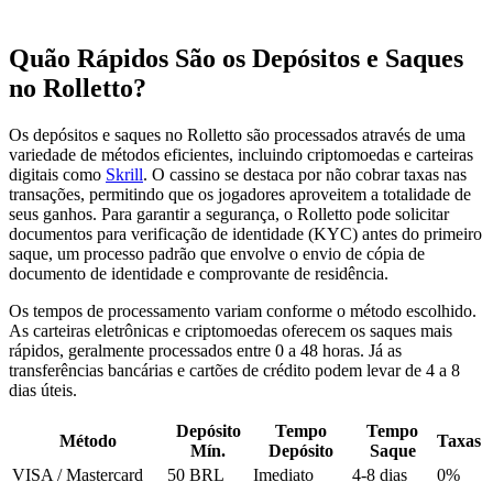
Quão Rápidos São os Depósitos e Saques
no Rolletto?
Os depósitos e saques no Rolletto são processados através de uma
variedade de métodos eficientes, incluindo criptomoedas e carteiras
digitais como
Skrill
. O cassino se destaca por não cobrar taxas nas
transações, permitindo que os jogadores aproveitem a totalidade de
seus ganhos. Para garantir a segurança, o Rolletto pode solicitar
documentos para verificação de identidade (KYC) antes do primeiro
saque, um processo padrão que envolve o envio de cópia de
documento de identidade e comprovante de residência.
Os tempos de processamento variam conforme o método escolhido.
As carteiras eletrônicas e criptomoedas oferecem os saques mais
rápidos, geralmente processados entre 0 a 48 horas. Já as
transferências bancárias e cartões de crédito podem levar de 4 a 8
dias úteis.
Depósito
Tempo
Tempo
Método
Taxas
Mín.
Depósito
Saque
VISA / Mastercard
50 BRL
Imediato
4-8 dias
0%