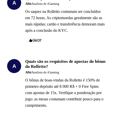
Albi
Analista de iGaming
Os saques na Rolletto costumam ser concluídos
em 72 horas. As criptomoedas geralmente são as
mais rápidas; cartão e transferência demoram mais
após a conclusão do KYC.
Útil
37
Quais são os requisitos de apostas do bônus
da Rolletto?
Albi
Analista de iGaming
O bônus de boas-vindas da Rolletto é 150% de
primeiro depósito até 8 000 R$ + 0 Free Spins
com apostas de 15x. Verifique a ponderação por
jogo: as mesas costumam contribuir pouco para o
cumprimento.