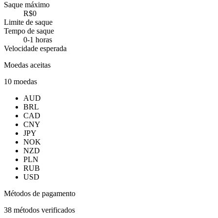
Saque máximo
R$0
Limite de saque
Tempo de saque
0-1 horas
Velocidade esperada
Moedas aceitas
10 moedas
AUD
BRL
CAD
CNY
JPY
NOK
NZD
PLN
RUB
USD
Métodos de pagamento
38 métodos verificados