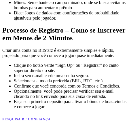
Mines: Semelhante ao campo minado, onde se busca evitar as
bombas para aumentar o prêmio.
Dice: Jogos de dados com configurações de probabilidade
ajustáveis pelo jogador.
Processo de Registro – Como se Inscrever
em Menos de 2 Minutos
Criar uma conta no BitStarz é extremamente simples e rápido,
projetado para que você comece a jogar quase imediatamente.
Clique no botão verde “Sign Up” ou “Registrar” no canto
superior direito do site.
Insira seu e-mail e crie uma senha segura.
Selecione sua moeda preferida (BRL, BTC, etc.).
Confirme que você concorda com os Termos e Condições.
Opcionalmente, você pode precisar verificar seu e-mail
clicando no link enviado para sua caixa de entrada.
Faça seu primeiro depósito para ativar o bônus de boas-vindas
e comece a jogar.
PESQUISA DE CONFIANÇA