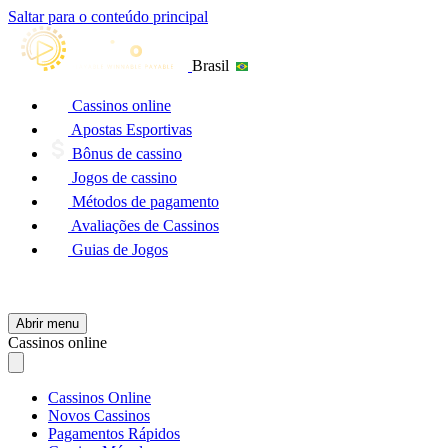
Saltar para o conteúdo principal
Brasil
Cassinos online
Apostas Esportivas
Bônus de cassino
Jogos de cassino
Métodos de pagamento
Avaliações de Cassinos
Guias de Jogos
Buscar
Abrir menu
Cassinos online
Cassinos Online
Novos Cassinos
Pagamentos Rápidos