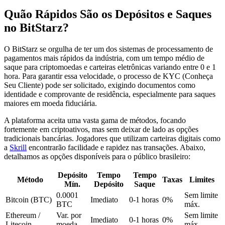
Quão Rápidos São os Depósitos e Saques
no BitStarz?
O BitStarz se orgulha de ter um dos sistemas de processamento de
pagamentos mais rápidos da indústria, com um tempo médio de
saque para criptomoedas e carteiras eletrônicas variando entre 0 e 1
hora. Para garantir essa velocidade, o processo de KYC (Conheça
Seu Cliente) pode ser solicitado, exigindo documentos como
identidade e comprovante de residência, especialmente para saques
maiores em moeda fiduciária.
A plataforma aceita uma vasta gama de métodos, focando
fortemente em criptoativos, mas sem deixar de lado as opções
tradicionais bancárias. Jogadores que utilizam carteiras digitais como
a
Skrill
encontrarão facilidade e rapidez nas transações. Abaixo,
detalhamos as opções disponíveis para o público brasileiro:
Depósito
Tempo
Tempo
Método
Taxas
Limites
Mín.
Depósito
Saque
0.0001
Sem limite
Bitcoin (BTC)
Imediato
0-1 horas
0%
BTC
máx.
Ethereum /
Var. por
Sem limite
Imediato
0-1 horas
0%
Litecoin
moeda
máx.