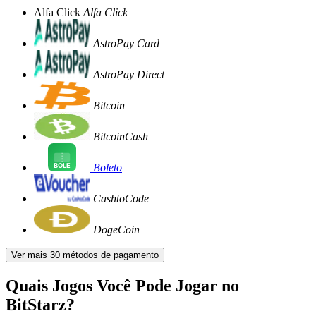
Alfa Click
Alfa Click
AstroPay Card
AstroPay Direct
Bitcoin
BitcoinCash
Boleto
CashtoCode
DogeCoin
Ver mais 30 métodos de pagamento
Quais Jogos Você Pode Jogar no
BitStarz?