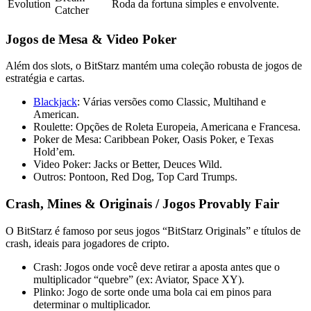
Evolution
Roda da fortuna simples e envolvente.
Catcher
Jogos de Mesa & Video Poker
Além dos slots, o BitStarz mantém uma coleção robusta de jogos de
estratégia e cartas.
Blackjack
: Várias versões como Classic, Multihand e
American.
Roulette: Opções de Roleta Europeia, Americana e Francesa.
Poker de Mesa: Caribbean Poker, Oasis Poker, e Texas
Hold’em.
Video Poker: Jacks or Better, Deuces Wild.
Outros: Pontoon, Red Dog, Top Card Trumps.
Crash, Mines & Originais / Jogos Provably Fair
O BitStarz é famoso por seus jogos “BitStarz Originals” e títulos de
crash, ideais para jogadores de cripto.
Crash: Jogos onde você deve retirar a aposta antes que o
multiplicador “quebre” (ex: Aviator, Space XY).
Plinko: Jogo de sorte onde uma bola cai em pinos para
determinar o multiplicador.