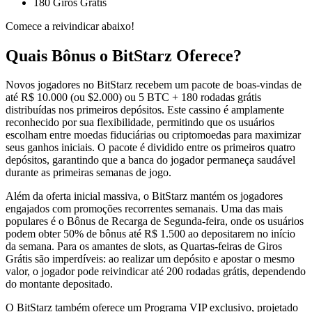
180 Giros Grátis
Comece a reivindicar abaixo!
Quais Bônus o BitStarz Oferece?
Novos jogadores no BitStarz recebem um pacote de boas-vindas de
até R$ 10.000 (ou $2.000) ou 5 BTC + 180 rodadas grátis
distribuídas nos primeiros depósitos. Este cassino é amplamente
reconhecido por sua flexibilidade, permitindo que os usuários
escolham entre moedas fiduciárias ou criptomoedas para maximizar
seus ganhos iniciais. O pacote é dividido entre os primeiros quatro
depósitos, garantindo que a banca do jogador permaneça saudável
durante as primeiras semanas de jogo.
Além da oferta inicial massiva, o BitStarz mantém os jogadores
engajados com promoções recorrentes semanais. Uma das mais
populares é o Bônus de Recarga de Segunda-feira, onde os usuários
podem obter 50% de bônus até R$ 1.500 ao depositarem no início
da semana. Para os amantes de slots, as Quartas-feiras de Giros
Grátis são imperdíveis: ao realizar um depósito e apostar o mesmo
valor, o jogador pode reivindicar até 200 rodadas grátis, dependendo
do montante depositado.
O BitStarz também oferece um Programa VIP exclusivo, projetado