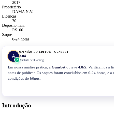
2017
Proprietário
DAMA N.V.
Licenças
30
Depósito mín.
R$100
Saque
0-24 horas
OPINIÃO DO EDITOR · GUNSBET
Albi
Analista de iGaming
Em nossa análise prática, a
Gunsbet
obteve
4.8/5
. Verificamos a 
antes de publicar. Os saques foram concluídos em 0-24 horas, e a 
condições do bônus.
Cassinos recomendados
→
Introdução