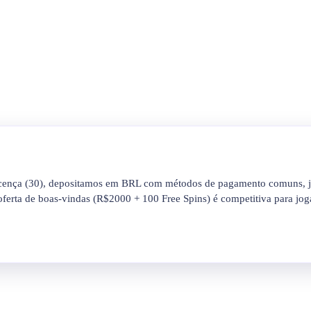
licença (30), depositamos em BRL com métodos de pagamento comuns, j
oferta de boas-vindas (R$2000 + 100 Free Spins) é competitiva para joga