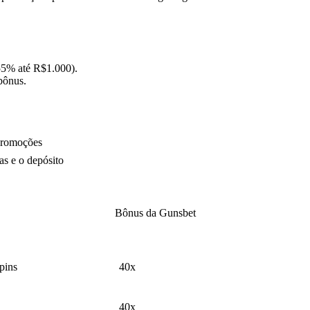
55% até R$1.000).
bônus.
 promoções
as e o depósito
Bônus da Gunsbet
REQUISITO DE APOSTAS
pins
40x
40x