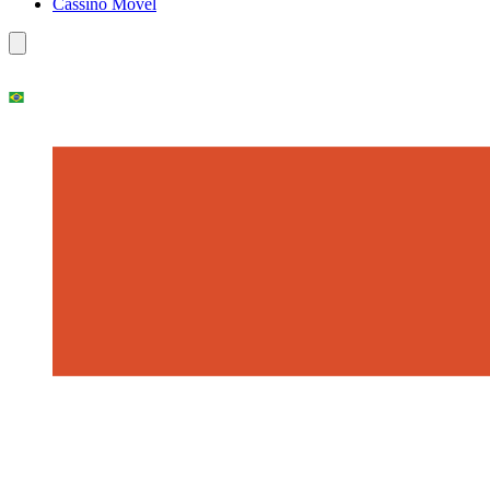
Cassino Móvel
Início
/
Cassinos online
/
Gunsbet
Brasil · Análise de cassino
Análise de Gunsbet