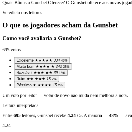
Quais Bônus o Gunsbet Oferece? O Gunsbet oferece aos novos jogado
Veredicto dos leitores
O que os jogadores acham da Gunsbet
Como você avaliaria a Gunsbet?
695 votos
Excelente
★★★★★
334
48%
Muito bom
★★★★
★
242
35%
Razoável
★★★
★★
89
13%
Ruim
★★
★★★
15
2%
Péssimo
★
★★★★
15
2%
Um voto por leitor — votar de novo não muda nem melhora a nota.
Leitura interpretada
Entre
695
leitores, Gunsbet recebe
4.24 / 5
. A maioria —
48%
— ava
4.24