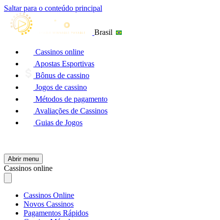
Saltar para o conteúdo principal
Brasil
Cassinos online
Apostas Esportivas
Bônus de cassino
Jogos de cassino
Métodos de pagamento
Avaliações de Cassinos
Guias de Jogos
Buscar
Abrir menu
Cassinos online
Cassinos Online
Novos Cassinos
Pagamentos Rápidos