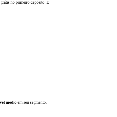
átis no primeiro depósito. E
ível médio
em seu segmento.