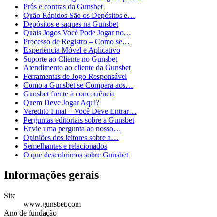
Prós e contras da Gunsbet
Quão Rápidos São os Depósitos e…
Depósitos e saques na Gunsbet
Quais Jogos Você Pode Jogar no…
Processo de Registro – Como se…
Experiência Móvel e Aplicativo
Suporte ao Cliente no Gunsbet
Atendimento ao cliente da Gunsbet
Ferramentas de Jogo Responsável
Como a Gunsbet se Compara aos…
Gunsbet frente à concorrência
Quem Deve Jogar Aqui?
Veredito Final – Você Deve Entrar…
Perguntas editoriais sobre a Gunsbet
Envie uma pergunta ao nosso…
Opiniões dos leitores sobre a…
Semelhantes e relacionados
O que descobrimos sobre Gunsbet
Informações gerais
Site
www.gunsbet.com
Ano de fundação