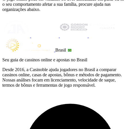
o seu comportamento afetar a sua família, procure ajuda nas
organizações abaixo.
Brasil
Seu guia de cassinos online e apostas no Brasil
Desde 2016, a Casinoble ajuda jogadores no Brasil a comparar
cassinos online, casas de apostas, bônus e métodos de pagamento.
Nossas análises focam em licenciamento, velocidade de saque,
termos de bônus e ferramentas de jogo responsável.