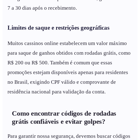
7 a 30 dias após o recebimento.
Limites de saque e restrições geográficas
Muitos cassinos online estabelecem um valor máximo
para saque de ganhos obtidos com rodadas grátis, como
R$ 200 ou R$ 500. Também é comum que essas
promoções estejam disponíveis apenas para residentes
no Brasil, exigindo CPF válido e comprovante de
residência nacional para validação da conta.
Como encontrar códigos de rodadas
grátis confiáveis e evitar golpes?
Para garantir nossa segurança, devemos buscar códigos