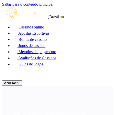
Saltar para o conteúdo principal
Brasil
Cassinos online
Apostas Esportivas
Bônus de cassino
Jogos de cassino
Métodos de pagamento
Avaliações de Cassinos
Guias de Jogos
Buscar
Abrir menu
Início
/
Blog
Vale a pena procurar por