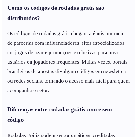
Como os códigos de rodadas grátis são
distribuídos?
Os códigos de rodadas grátis chegam até nós por meio
de parcerias com influenciadores, sites especializados
em jogos de azar e promoções exclusivas para novos
usuários ou jogadores frequentes. Muitas vezes, portais
brasileiros de apostas divulgam códigos em newsletters
ou redes sociais, tornando o acesso mais fácil para quem
acompanha o setor.
Diferenças entre rodadas grátis com e sem
código
Rodadas grátis podem ser automáticas, creditadas