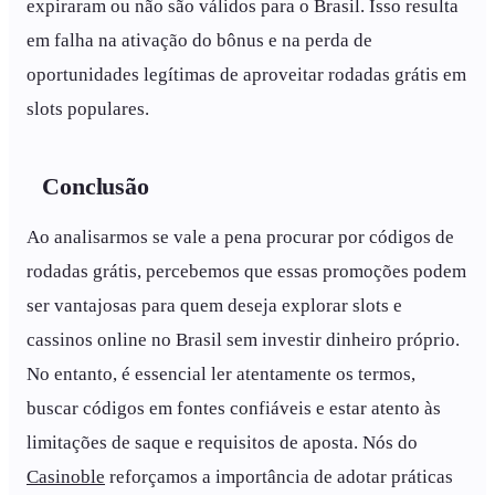
expiraram ou não são válidos para o Brasil. Isso resulta
em falha na ativação do bônus e na perda de
oportunidades legítimas de aproveitar rodadas grátis em
slots populares.
Conclusão
Ao analisarmos se vale a pena procurar por códigos de
rodadas grátis, percebemos que essas promoções podem
ser vantajosas para quem deseja explorar slots e
cassinos online no Brasil sem investir dinheiro próprio.
No entanto, é essencial ler atentamente os termos,
buscar códigos em fontes confiáveis e estar atento às
limitações de saque e requisitos de aposta. Nós do
Casinoble
reforçamos a importância de adotar práticas