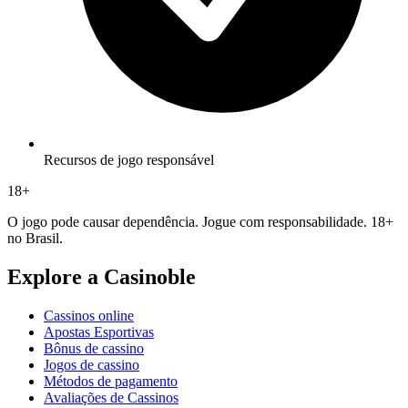
Recursos de jogo responsável
18+
O jogo pode causar dependência. Jogue com responsabilidade. 18+
no Brasil.
Explore a Casinoble
Cassinos online
Apostas Esportivas
Bônus de cassino
Jogos de cassino
Métodos de pagamento
Avaliações de Cassinos