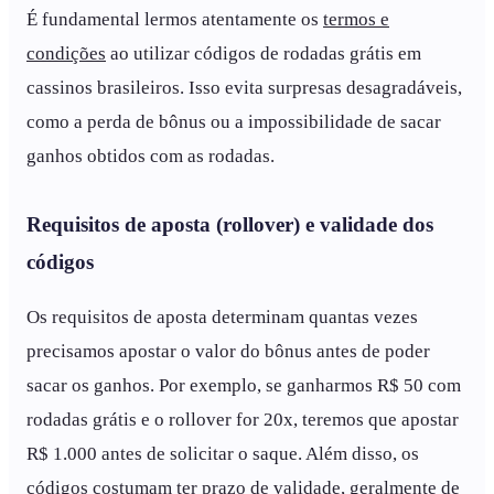
É fundamental lermos atentamente os
termos e
condições
ao utilizar códigos de rodadas grátis em
cassinos brasileiros. Isso evita surpresas desagradáveis,
como a perda de bônus ou a impossibilidade de sacar
ganhos obtidos com as rodadas.
Requisitos de aposta (rollover) e validade dos
códigos
Os requisitos de aposta determinam quantas vezes
precisamos apostar o valor do bônus antes de poder
sacar os ganhos. Por exemplo, se ganharmos R$ 50 com
rodadas grátis e o rollover for 20x, teremos que apostar
R$ 1.000 antes de solicitar o saque. Além disso, os
códigos costumam ter prazo de validade, geralmente de