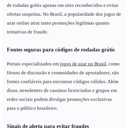
de rodadas grátis apenas em sites reconhecidos e evitar
ofertas suspeitas. No Brasil, a popularidade dos jogos de
azar online atrai tanto promoções legítimas quanto
tentativas de fraude.
Fontes seguras para códigos de rodadas grátis
Portais especializados em
jogos de azar no Brasil
, como
fóruns de discussão e comunidades de apostadores, são
fontes confiáveis para encontrar códigos válidos. Além
disso, newsletters de cassinos licenciados e grupos em
redes sociais podem divulgar promoções exclusivas
para o público brasileiro.
Sinais de alerta para evitar fraudes