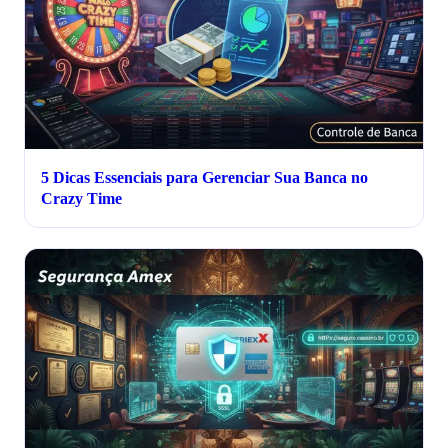
5 Dicas Essenciais para Gerenciar Sua Banca no
Crazy Time