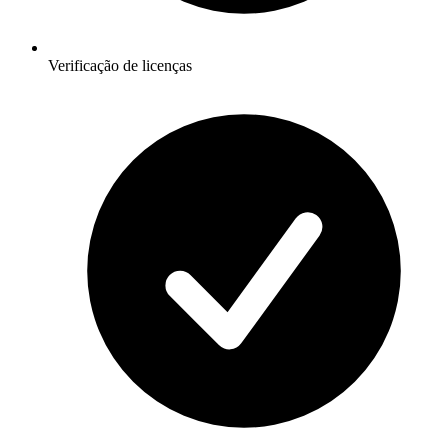
Verificação de licenças