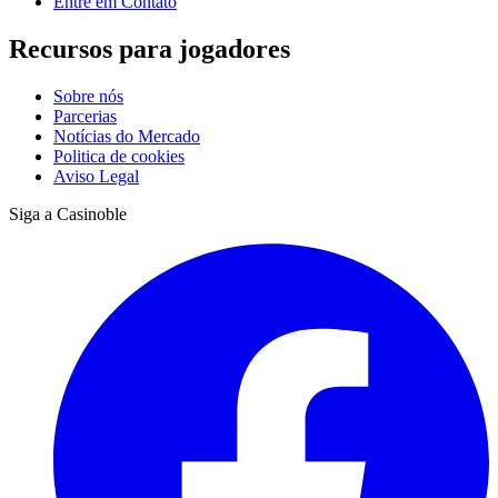
Entre em Contato
Recursos para jogadores
Sobre nós
Parcerias
Notícias do Mercado
Politica de cookies
Aviso Legal
Siga a Casinoble