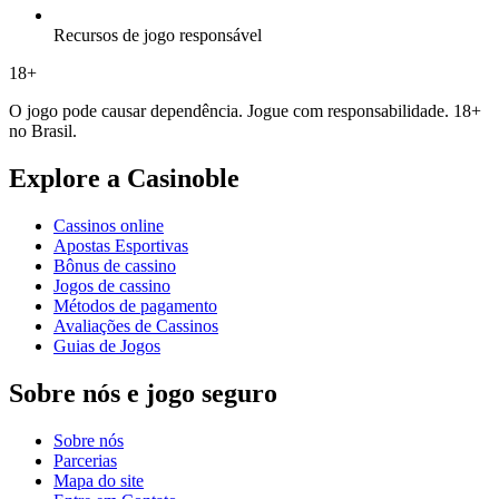
Recursos de jogo responsável
18+
O jogo pode causar dependência. Jogue com responsabilidade. 18+
no Brasil.
Explore a Casinoble
Cassinos online
Apostas Esportivas
Bônus de cassino
Jogos de cassino
Métodos de pagamento
Avaliações de Cassinos
Guias de Jogos
Sobre nós e jogo seguro
Sobre nós
Parcerias
Mapa do site