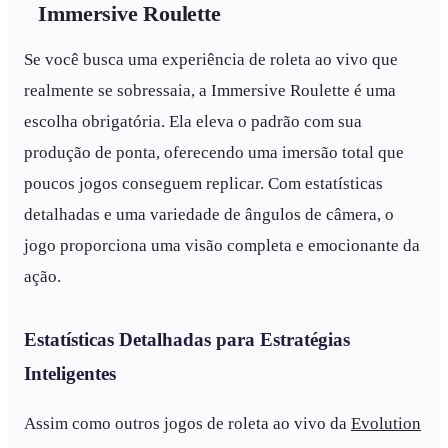
Immersive Roulette
Se você busca uma experiência de roleta ao vivo que
realmente se sobressaia, a Immersive Roulette é uma
escolha obrigatória. Ela eleva o padrão com sua
produção de ponta, oferecendo uma imersão total que
poucos jogos conseguem replicar. Com estatísticas
detalhadas e uma variedade de ângulos de câmera, o
jogo proporciona uma visão completa e emocionante da
ação.
Estatísticas Detalhadas para Estratégias
Inteligentes
Assim como outros jogos de roleta ao vivo da
Evolution