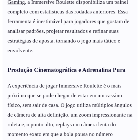
Gaming
, a Immersive Roulette disponibiliza um painel
completo com estatísticas das rodadas anteriores. Essa
ferramenta é inestimável para jogadores que gostam de
analisar padrões, projetar resultados e refinar suas
estratégias de aposta, tornando o jogo mais tático e
envolvente.
Produção Cinematográfica e Adrenalina Pura
A experiência de jogar Immersive Roulette é o mais
próximo que se pode chegar de estar em um cassino
físico, sem sair de casa. O jogo utiliza múltiplos ângulos
de câmera de alta definição, um zoom impressionante na
roleta e, o ponto alto, replays em câmera lenta do
momento exato em que a bola pousa no número