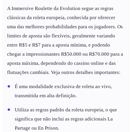
A Immersive Roulette da Evolution segue as regras
clássicas da roleta europeia, conhecida por oferecer
uma das melhores probabilidades para os jogadores. Os
limites de aposta são flexíveis, geralmente variando
entre R$5 e R$7 para a aposta mínima, e podendo
chegar a impressionantes R$50.000 ou R$70.000 para a
aposta máxima, dependendo do cassino online e das
flutuações cambiais. Veja outros detalhes importantes:
É uma modalidade exclusiva de roleta ao vivo,
transmitida em alta definição.
Utiliza as regras padrão da roleta europeia, o que
significa que não inclui as regras adicionais La
Partage ou En Prison.