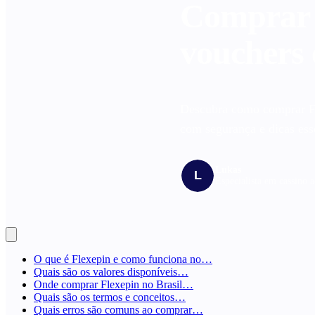
Comprar F
vouchers 
Descubra como comprar Fle
com segurança e dicas esse
Lukas
Especialista em cassino a
O que é Flexepin e como funciona no…
Quais são os valores disponíveis…
Onde comprar Flexepin no Brasil…
Quais são os termos e conceitos…
Quais erros são comuns ao comprar…