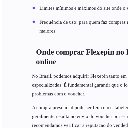
Limites mínimos e máximos do site onde o v
Frequência de uso: para quem faz compras re
maiores
Onde comprar Flexepin no Br
online
No Brasil, podemos adquirir Flexepin tanto em
especializadas. É fundamental garantir que o lo
problemas com o voucher.
A compra presencial pode ser feita em estabel
geralmente resulta no envio do voucher por e-m
recomendamos verificar a reputação do vendedo