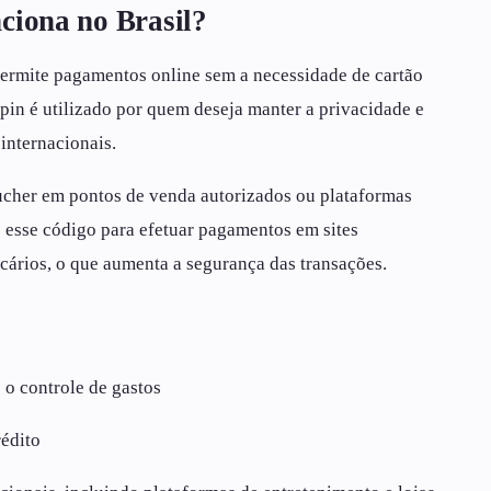
ciona no Brasil?
ermite pagamentos online sem a necessidade de cartão
epin é utilizado por quem deseja manter a privacidade e
 internacionais.
cher em pontos de venda autorizados ou plataformas
 esse código para efetuar pagamentos em sites
cários, o que aumenta a segurança das transações.
 o controle de gastos
rédito